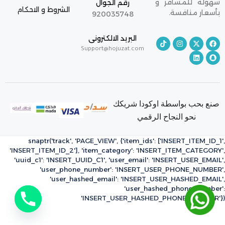
سهولة للمسافر و
رقم الجوال
الشروط و الاحكام
بأسعار منافسة.
920035748
البريد الالكترونى
Support@hojuzat.com
صنع بحب بواسطة اوكودا شريكك
نحو النجاح الرقمي
snaptr('track', 'PAGE_VIEW', {'item_ids': ['INSERT_ITEM_ID_1',
'INSERT_ITEM_ID_2'], 'item_category': 'INSERT_ITEM_CATEGORY',
'uuid_c1': 'INSERT_UUID_C1', 'user_email': 'INSERT_USER_EMAIL',
'user_phone_number': 'INSERT_USER_PHONE_NUMBER',
'user_hashed_email': 'INSERT_USER_HASHED_EMAIL',
'user_hashed_phone_number':
'INSERT_USER_HASHED_PHONE_NUMBER'})