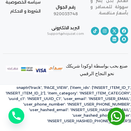
العالم بكل يسر و
سياسه الخصوصية
سهولة للمسافر و
رقم الجوال
الشروط و الاحكام
بأسعار منافسة.
920035748
البريد الالكترونى
Support@hojuzat.com
صنع بحب بواسطة اوكودا شريكك
نحو النجاح الرقمي
snaptr('track', 'PAGE_VIEW', {'item_ids': ['INSERT_ITEM_ID_1',
'INSERT_ITEM_ID_2'], 'item_category': 'INSERT_ITEM_CATEGORY',
'uuid_c1': 'INSERT_UUID_C1', 'user_email': 'INSERT_USER_EMAIL',
'user_phone_number': 'INSERT_USER_PHONE_NUMBER',
'user_hashed_email': 'INSERT_USER_HASHED_EMAIL',
'user_hashed_phone_number':
'INSERT_USER_HASHED_PHONE_NUMBER'})