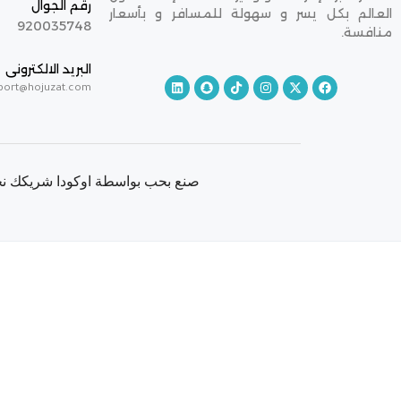
رقم الجوال
العالم بكل يسر و سهولة للمسافر و بأسعار
920035748
منافسة.
البريد الالكترونى
port@hojuzat.com
صنع بحب بواسطة اوكودا شريكك نحو