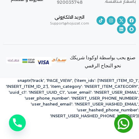
بأسعار منافسة.
920035748
البريد الالكترونى
Support@hojuzat.com
صنع بحب بواسطة اوكودا شريكك
نحو النجاح الرقمي
snaptr('track', 'PAGE_VIEW', {'item_ids': ['INSERT_ITEM_ID_1',
'INSERT_ITEM_ID_2'], 'item_category': 'INSERT_ITEM_CATEGORY',
'uuid_c1': 'INSERT_UUID_C1', 'user_email': 'INSERT_USER_EMAIL',
'user_phone_number': 'INSERT_USER_PHONE_NUMBER',
'user_hashed_email': 'INSERT_USER_HASHED_EMAIL',
'user_hashed_phone_number':
'INSERT_USER_HASHED_PHONE_NUMBER'})