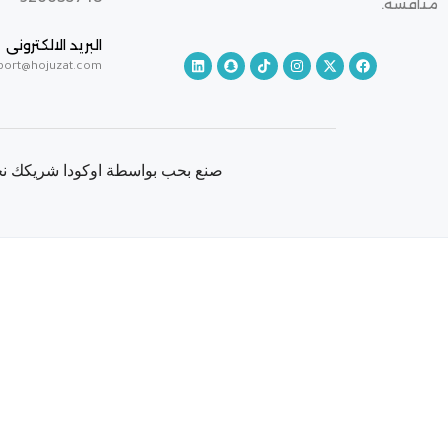
منافسة.
البريد الالكترونى
port@hojuzat.com
صنع بحب بواسطة اوكودا شريكك نحو