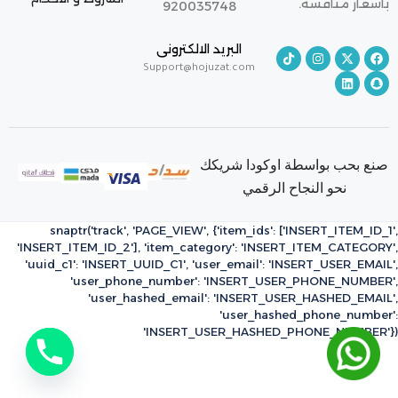
بأسعار منافسة.
920035748
البريد الالكترونى
Support@hojuzat.com
صنع بحب بواسطة اوكودا شريكك
نحو النجاح الرقمي
snaptr('track', 'PAGE_VIEW', {'item_ids': ['INSERT_ITEM_ID_1',
'INSERT_ITEM_ID_2'], 'item_category': 'INSERT_ITEM_CATEGORY',
'uuid_c1': 'INSERT_UUID_C1', 'user_email': 'INSERT_USER_EMAIL',
'user_phone_number': 'INSERT_USER_PHONE_NUMBER',
'user_hashed_email': 'INSERT_USER_HASHED_EMAIL',
'user_hashed_phone_number':
'INSERT_USER_HASHED_PHONE_NUMBER'})