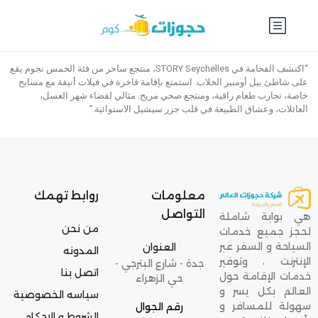
“اكتشف الفخامة في STORY Seychelles، منتجع ساحر من فئة الخمس نجوم يقع
على شاطئ بيل أومبير الخلاب. استمتع بإقامة فاخرة في فيلات أنيقة مع مسابح
خاصة، تجارب طعام راقية، ومنتجع صحي مريح. مثالي لقضاء شهر العسل،
العائلات، وعشاق الطبيعة في قلب جزر سيشيل الاستوائية.”
معلومات
روابط تهمك
التواصل
هي بوابة شاملة
من نحن
لحجز جميع خدمات
السياحة و السفر عبر
العنوان
المدونه
الإنترنت ، وتوفير
جدة - شارع البترجي -
اتصل بنا
خدمات الإقامة حول
حي الزهراء
العالم بكل يسر و
سياسه الخصوصية
سهولة للمسافر و
رقم الجوال
الشروط و الاحكام