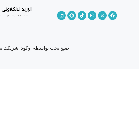
البريد الالكترونى
port@hojuzat.com
صنع بحب بواسطة اوكودا شريكك نحو