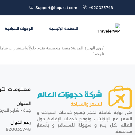
Support@hojuzat.com
+920035748
الصفحة الرئيسية
الوجهات السياحية
“رؤى الهجرة المدينة: منصة متخصصة تقدم حلولاً واستشارات شاملة 
ناجحة.”
معلومات الت
العنوان
جدة - شارع البترج
هي بوابة شاملة لحجز جميع خدمات السياحة و
السفر عبر الإنترنت ، وتوفير خدمات الإقامة حول
رقم الجوال
العالم بكل يسر و سهولة للمسافر و بأسعار
920035748
منافسة.