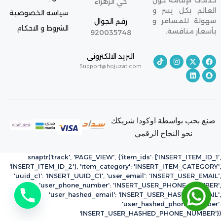
خدمات الإقامة حول
حي الزهراء
العالم بكل يسر و
سياسه الخصوصية
سهولة للمسافر و
رقم الجوال
الشروط و الاحكام
بأسعار منافسة.
920035748
البريد الالكترونى
Support@hojuzat.com
صنع بحب بواسطة اوكودا شريكك
نحو النجاح الرقمي
snaptr('track', 'PAGE_VIEW', {'item_ids': ['INSERT_ITEM_ID_1',
'INSERT_ITEM_ID_2'], 'item_category': 'INSERT_ITEM_CATEGORY',
'uuid_c1': 'INSERT_UUID_C1', 'user_email': 'INSERT_USER_EMAIL',
'user_phone_number': 'INSERT_USER_PHONE_NUMBER',
'user_hashed_email': 'INSERT_USER_HASHED_EMAIL',
'user_hashed_phone_number':
'INSERT_USER_HASHED_PHONE_NUMBER'})