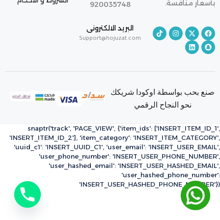
الشروط و الاحكام
بأسعار منافسة.
920035748
البريد الالكترونى
Support@hojuzat.com
صنع بحب بواسطة اوكودا شريكك
نحو النجاح الرقمي
snaptr('track', 'PAGE_VIEW', {'item_ids': ['INSERT_ITEM_ID_1',
'INSERT_ITEM_ID_2'], 'item_category': 'INSERT_ITEM_CATEGORY',
'uuid_c1': 'INSERT_UUID_C1', 'user_email': 'INSERT_USER_EMAIL',
'user_phone_number': 'INSERT_USER_PHONE_NUMBER',
'user_hashed_email': 'INSERT_USER_HASHED_EMAIL',
'user_hashed_phone_number':
'INSERT_USER_HASHED_PHONE_NUMBER'})