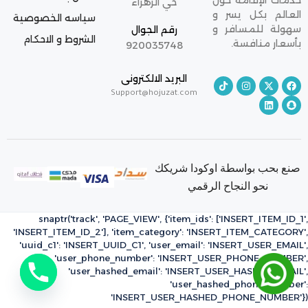
خدمات الإقامة حول
حي الزهراء
العالم بكل يسر و
سياسه الخصوصية
سهولة للمسافر و
رقم الجوال
الشروط و الاحكام
بأسعار منافسة.
920035748
البريد الالكترونى
Support@hojuzat.com
صنع بحب بواسطة اوكودا شريكك
نحو النجاح الرقمي
snaptr('track', 'PAGE_VIEW', {'item_ids': ['INSERT_ITEM_ID_1',
'INSERT_ITEM_ID_2'], 'item_category': 'INSERT_ITEM_CATEGORY',
'uuid_c1': 'INSERT_UUID_C1', 'user_email': 'INSERT_USER_EMAIL',
'user_phone_number': 'INSERT_USER_PHONE_NUMBER',
'user_hashed_email': 'INSERT_USER_HASHED_EMAIL',
'user_hashed_phone_number':
'INSERT_USER_HASHED_PHONE_NUMBER'})