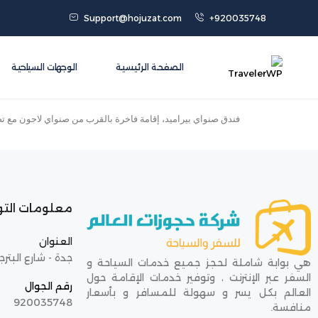
Support@hojuzat.com
+920035748
الصفحة الرئيسية
الوجهات السياحية
فندق صنواي بيراميد، إقامة فاخرة بالقرب من صنواي لاجون مع 
معلومات الت
العنوان
جدة - شارع البترج
هي بوابة شاملة لحجز جميع خدمات السياحة و
السفر عبر الإنترنت ، وتوفير خدمات الإقامة حول
رقم الجوال
العالم بكل يسر و سهولة للمسافر و بأسعار
920035748
منافسة.