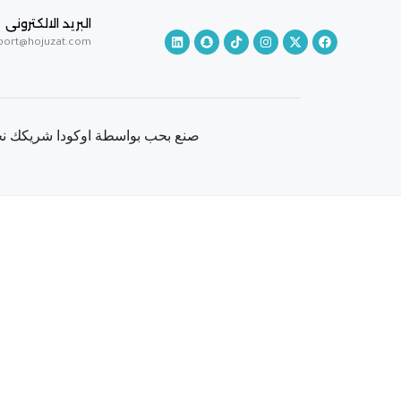
البريد الالكترونى
port@hojuzat.com
صنع بحب بواسطة اوكودا شريكك نحو