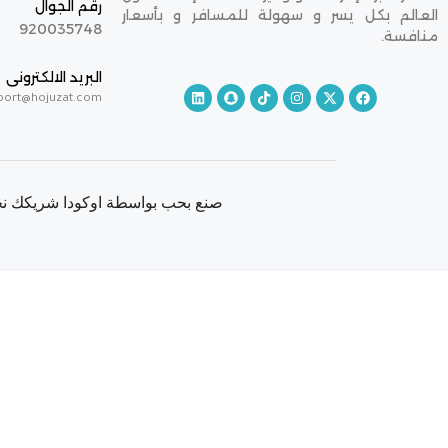
رقم الجوال
العالم بكل يسر و سهولة للمسافر و بأسعار
920035748
منافسة.
البريد الالكترونى
port@hojuzat.com
صنع بحب بواسطة اوكودا شريكك نحو