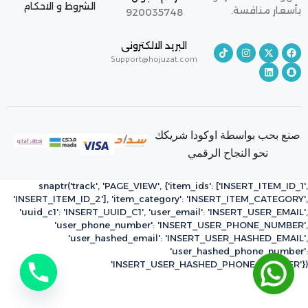
الشروط و الاحكام
بأسعار منافسة.
920035748
البريد الالكترونى
Support@hojuzat.com
صنع بحب بواسطة اوكودا شريكك
نحو النجاح الرقمي
snaptr('track', 'PAGE_VIEW', {'item_ids': ['INSERT_ITEM_ID_1',
'INSERT_ITEM_ID_2'], 'item_category': 'INSERT_ITEM_CATEGORY',
'uuid_c1': 'INSERT_UUID_C1', 'user_email': 'INSERT_USER_EMAIL',
'user_phone_number': 'INSERT_USER_PHONE_NUMBER',
'user_hashed_email': 'INSERT_USER_HASHED_EMAIL',
'user_hashed_phone_number':
'INSERT_USER_HASHED_PHONE_NUMBER'})