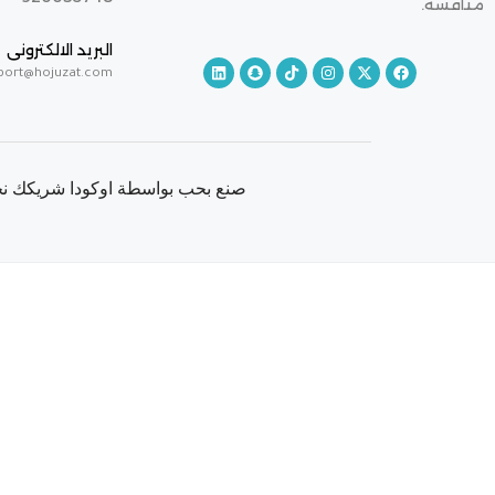
منافسة.
البريد الالكترونى
port@hojuzat.com
صنع بحب بواسطة اوكودا شريكك نحو