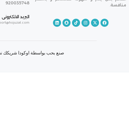
920035748
منافسة.
البريد الالكترونى
port@hojuzat.com
صنع بحب بواسطة اوكودا شريكك نحو