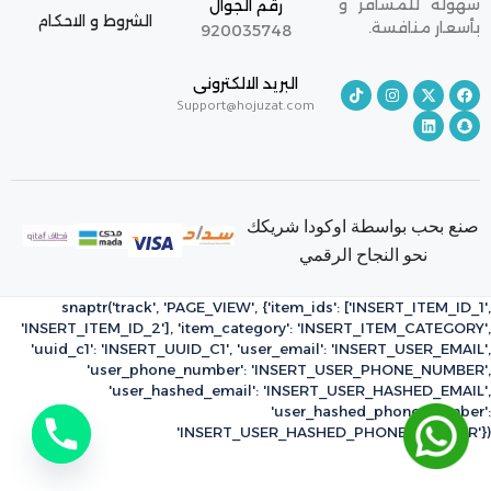
سهولة للمسافر و
رقم الجوال
الشروط و الاحكام
بأسعار منافسة.
920035748
البريد الالكترونى
Support@hojuzat.com
صنع بحب بواسطة اوكودا شريكك
نحو النجاح الرقمي
snaptr('track', 'PAGE_VIEW', {'item_ids': ['INSERT_ITEM_ID_1',
'INSERT_ITEM_ID_2'], 'item_category': 'INSERT_ITEM_CATEGORY',
'uuid_c1': 'INSERT_UUID_C1', 'user_email': 'INSERT_USER_EMAIL',
'user_phone_number': 'INSERT_USER_PHONE_NUMBER',
'user_hashed_email': 'INSERT_USER_HASHED_EMAIL',
'user_hashed_phone_number':
'INSERT_USER_HASHED_PHONE_NUMBER'})