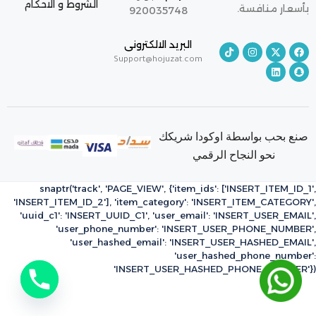
الشروط و الاحكام
بأسعار منافسة.
920035748
البريد الالكترونى
Support@hojuzat.com
صنع بحب بواسطة اوكودا شريكك
نحو النجاح الرقمي
snaptr('track', 'PAGE_VIEW', {'item_ids': ['INSERT_ITEM_ID_1',
'INSERT_ITEM_ID_2'], 'item_category': 'INSERT_ITEM_CATEGORY',
'uuid_c1': 'INSERT_UUID_C1', 'user_email': 'INSERT_USER_EMAIL',
'user_phone_number': 'INSERT_USER_PHONE_NUMBER',
'user_hashed_email': 'INSERT_USER_HASHED_EMAIL',
'user_hashed_phone_number':
'INSERT_USER_HASHED_PHONE_NUMBER'})