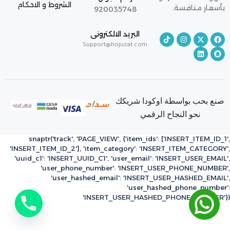
الشروط و الاحكام
بأسعار منافسة.
920035748
البريد الالكترونى
Support@hojuzat.com
صنع بحب بواسطة اوكودا شريكك
نحو النجاح الرقمي
snaptr('track', 'PAGE_VIEW', {'item_ids': ['INSERT_ITEM_ID_1',
'INSERT_ITEM_ID_2'], 'item_category': 'INSERT_ITEM_CATEGORY',
'uuid_c1': 'INSERT_UUID_C1', 'user_email': 'INSERT_USER_EMAIL',
'user_phone_number': 'INSERT_USER_PHONE_NUMBER',
'user_hashed_email': 'INSERT_USER_HASHED_EMAIL',
'user_hashed_phone_number':
'INSERT_USER_HASHED_PHONE_NUMBER'})