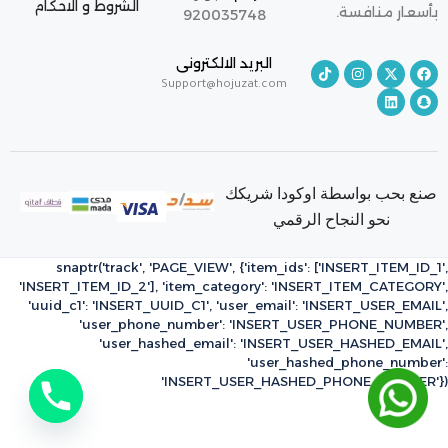
الشروط و الاحكام
بأسعار منافسة.
920035748
البريد الالكترونى
Support@hojuzat.com
صنع بحب بواسطة اوكودا شريكك
نحو النجاح الرقمي
snaptr('track', 'PAGE_VIEW', {'item_ids': ['INSERT_ITEM_ID_1',
'INSERT_ITEM_ID_2'], 'item_category': 'INSERT_ITEM_CATEGORY',
'uuid_c1': 'INSERT_UUID_C1', 'user_email': 'INSERT_USER_EMAIL',
'user_phone_number': 'INSERT_USER_PHONE_NUMBER',
'user_hashed_email': 'INSERT_USER_HASHED_EMAIL',
'user_hashed_phone_number':
'INSERT_USER_HASHED_PHONE_NUMBER'})