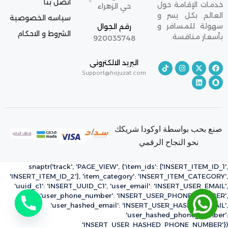
اتصل بنا
خدمات الإقامة حول
حي الزهراء
العالم بكل يسر و
سياسه الخصوصية
سهولة للمسافر و
رقم الجوال
الشروط و الاحكام
بأسعار منافسة.
920035748
البريد الالكترونى
Support@hojuzat.com
صنع بحب بواسطة اوكودا شريكك
نحو النجاح الرقمي
snaptr('track', 'PAGE_VIEW', {'item_ids': ['INSERT_ITEM_ID_1',
'INSERT_ITEM_ID_2'], 'item_category': 'INSERT_ITEM_CATEGORY',
'uuid_c1': 'INSERT_UUID_C1', 'user_email': 'INSERT_USER_EMAIL',
'user_phone_number': 'INSERT_USER_PHONE_NUMBER',
'user_hashed_email': 'INSERT_USER_HASHED_EMAIL',
'user_hashed_phone_number':
'INSERT_USER_HASHED_PHONE_NUMBER'})