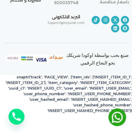
الشروط و الاحكام
بأسعار منافسة.
920035748
البريد الالكترونى
Support@hojuzat.com
صنع بحب بواسطة اوكودا شريكك
نحو النجاح الرقمي
snaptr('track', 'PAGE_VIEW', {'item_ids': ['INSERT_ITEM_ID_1',
'INSERT_ITEM_ID_2'], 'item_category': 'INSERT_ITEM_CATEGORY',
'uuid_c1': 'INSERT_UUID_C1', 'user_email': 'INSERT_USER_EMAIL',
'user_phone_number': 'INSERT_USER_PHONE_NUMBER',
'user_hashed_email': 'INSERT_USER_HASHED_EMAIL',
'user_hashed_phone_number':
'INSERT_USER_HASHED_PHONE_NUMBER'})