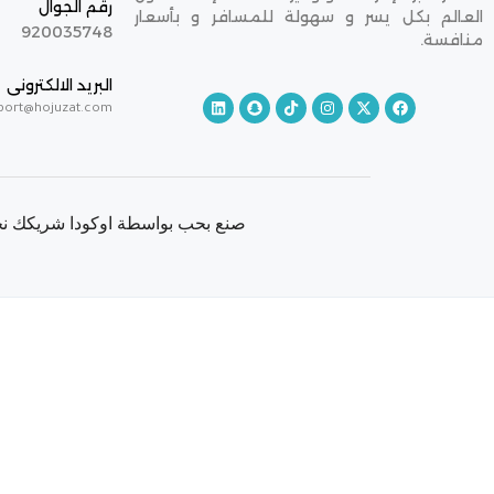
رقم الجوال
العالم بكل يسر و سهولة للمسافر و بأسعار
920035748
منافسة.
البريد الالكترونى
port@hojuzat.com
صنع بحب بواسطة اوكودا شريكك نحو