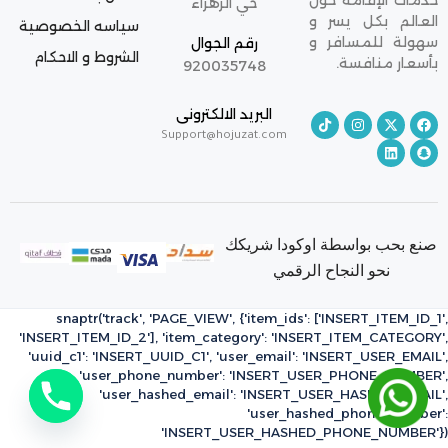
خدمات الإقامة حول
حي الزهراء
العالم بكل يسر و
سياسه الخصوصية
سهولة للمسافر و
رقم الجوال
الشروط و الاحكام
بأسعار منافسة.
920035748
البريد الالكترونى
Support@hojuzat.com
صنع بحب بواسطة اوكودا شريكك
نحو النجاح الرقمي
snaptr('track', 'PAGE_VIEW', {'item_ids': ['INSERT_ITEM_ID_1',
'INSERT_ITEM_ID_2'], 'item_category': 'INSERT_ITEM_CATEGORY',
'uuid_c1': 'INSERT_UUID_C1', 'user_email': 'INSERT_USER_EMAIL',
'user_phone_number': 'INSERT_USER_PHONE_NUMBER',
'user_hashed_email': 'INSERT_USER_HASHED_EMAIL',
'user_hashed_phone_number':
'INSERT_USER_HASHED_PHONE_NUMBER'})