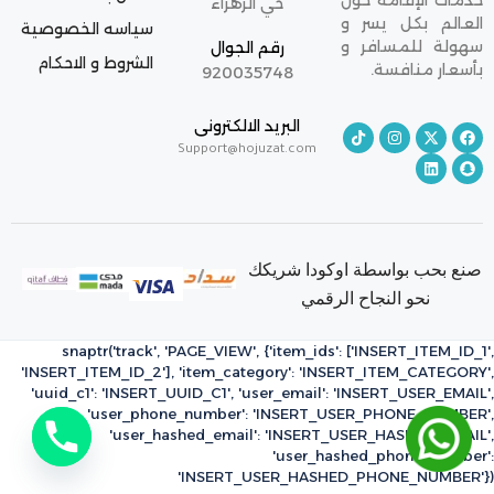
خدمات الإقامة حول
حي الزهراء
العالم بكل يسر و
سياسه الخصوصية
سهولة للمسافر و
رقم الجوال
الشروط و الاحكام
بأسعار منافسة.
920035748
البريد الالكترونى
Support@hojuzat.com
صنع بحب بواسطة اوكودا شريكك
نحو النجاح الرقمي
snaptr('track', 'PAGE_VIEW', {'item_ids': ['INSERT_ITEM_ID_1',
'INSERT_ITEM_ID_2'], 'item_category': 'INSERT_ITEM_CATEGORY',
'uuid_c1': 'INSERT_UUID_C1', 'user_email': 'INSERT_USER_EMAIL',
'user_phone_number': 'INSERT_USER_PHONE_NUMBER',
'user_hashed_email': 'INSERT_USER_HASHED_EMAIL',
'user_hashed_phone_number':
'INSERT_USER_HASHED_PHONE_NUMBER'})