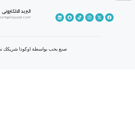
البريد الالكترونى
port@hojuzat.com
صنع بحب بواسطة اوكودا شريكك نحو