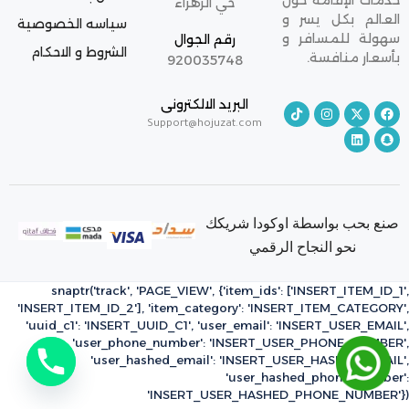
خدمات الإقامة حول
حي الزهراء
العالم بكل يسر و
سياسه الخصوصية
سهولة للمسافر و
رقم الجوال
الشروط و الاحكام
بأسعار منافسة.
920035748
البريد الالكترونى
Support@hojuzat.com
صنع بحب بواسطة اوكودا شريكك
نحو النجاح الرقمي
snaptr('track', 'PAGE_VIEW', {'item_ids': ['INSERT_ITEM_ID_1',
'INSERT_ITEM_ID_2'], 'item_category': 'INSERT_ITEM_CATEGORY',
'uuid_c1': 'INSERT_UUID_C1', 'user_email': 'INSERT_USER_EMAIL',
'user_phone_number': 'INSERT_USER_PHONE_NUMBER',
'user_hashed_email': 'INSERT_USER_HASHED_EMAIL',
'user_hashed_phone_number':
'INSERT_USER_HASHED_PHONE_NUMBER'})