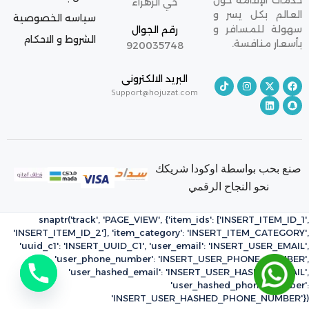
خدمات الإقامة حول
حي الزهراء
العالم بكل يسر و
سياسه الخصوصية
سهولة للمسافر و
رقم الجوال
الشروط و الاحكام
بأسعار منافسة.
920035748
البريد الالكترونى
Support@hojuzat.com
صنع بحب بواسطة اوكودا شريكك
نحو النجاح الرقمي
snaptr('track', 'PAGE_VIEW', {'item_ids': ['INSERT_ITEM_ID_1',
'INSERT_ITEM_ID_2'], 'item_category': 'INSERT_ITEM_CATEGORY',
'uuid_c1': 'INSERT_UUID_C1', 'user_email': 'INSERT_USER_EMAIL',
'user_phone_number': 'INSERT_USER_PHONE_NUMBER',
'user_hashed_email': 'INSERT_USER_HASHED_EMAIL',
'user_hashed_phone_number':
'INSERT_USER_HASHED_PHONE_NUMBER'})