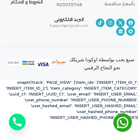
الشروط و الاحكام
بأسعار منافسة.
920035748
البريد الالكترونى
Support@hojuzat.com
صنع بحب بواسطة اوكودا شريكك
نحو النجاح الرقمي
snaptr('track', 'PAGE_VIEW', {'item_ids': ['INSERT_ITEM_ID_1',
'INSERT_ITEM_ID_2'], 'item_category': 'INSERT_ITEM_CATEGORY',
'uuid_c1': 'INSERT_UUID_C1', 'user_email': 'INSERT_USER_EMAIL',
'user_phone_number': 'INSERT_USER_PHONE_NUMBER',
'user_hashed_email': 'INSERT_USER_HASHED_EMAIL',
'user_hashed_phone_number':
'INSERT_USER_HASHED_PHONE_NUMBER'})