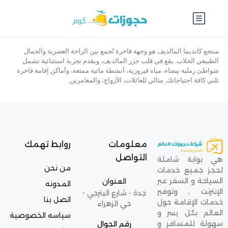
منتجع كانديما المالديف هو وجهة فاخرة تُجمع بين الراحة العصرية والجمال
الطبيعي الخلاب. يقع في قلب جزر المالديف، ويقدم تجربة استثنائية تشمل
شواطئ رملية بيضاء، مياه فيروزية، أنشطة مائية ممتعة، وأماكن إقامة فاخرة
تلبي كافة احتياجاتك. مثالي للعائلات، الأزواج، والمغامرين.
معلومات
روابط تهمك
التواصل
هي بوابة شاملة
من نحن
لحجز جميع خدمات
السياحة و السفر عبر
العنوان
المدونه
الإنترنت ، وتوفير
جدة - شارع البترجي -
اتصل بنا
خدمات الإقامة حول
حي الزهراء
العالم بكل يسر و
سياسه الخصوصية
سهولة للمسافر و
رقم الجوال