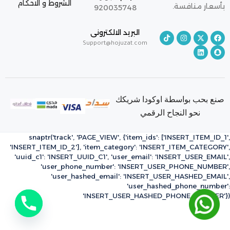
الشروط و الاحكام
بأسعار منافسة.
920035748
البريد الالكترونى
Support@hojuzat.com
صنع بحب بواسطة اوكودا شريكك
نحو النجاح الرقمي
snaptr('track', 'PAGE_VIEW', {'item_ids': ['INSERT_ITEM_ID_1',
'INSERT_ITEM_ID_2'], 'item_category': 'INSERT_ITEM_CATEGORY',
'uuid_c1': 'INSERT_UUID_C1', 'user_email': 'INSERT_USER_EMAIL',
'user_phone_number': 'INSERT_USER_PHONE_NUMBER',
'user_hashed_email': 'INSERT_USER_HASHED_EMAIL',
'user_hashed_phone_number':
'INSERT_USER_HASHED_PHONE_NUMBER'})