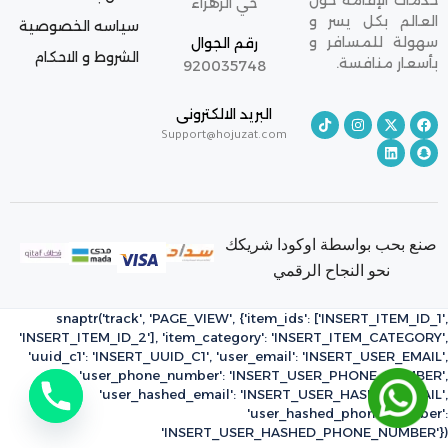
خدمات الإقامة حول
حي الزهراء
العالم بكل يسر و
سياسه الخصوصية
سهولة للمسافر و
رقم الجوال
الشروط و الاحكام
بأسعار منافسة.
920035748
البريد الالكترونى
Support@hojuzat.com
صنع بحب بواسطة اوكودا شريكك
نحو النجاح الرقمي
snaptr('track', 'PAGE_VIEW', {'item_ids': ['INSERT_ITEM_ID_1',
'INSERT_ITEM_ID_2'], 'item_category': 'INSERT_ITEM_CATEGORY',
'uuid_c1': 'INSERT_UUID_C1', 'user_email': 'INSERT_USER_EMAIL',
'user_phone_number': 'INSERT_USER_PHONE_NUMBER',
'user_hashed_email': 'INSERT_USER_HASHED_EMAIL',
'user_hashed_phone_number':
'INSERT_USER_HASHED_PHONE_NUMBER'})