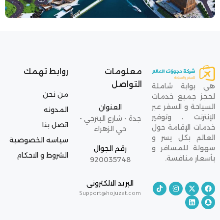
معلومات
روابط تهمك
التواصل
هي بوابة شاملة
من نحن
لحجز جميع خدمات
السياحة و السفر عبر
العنوان
المدونه
الإنترنت ، وتوفير
جدة - شارع البترجي -
اتصل بنا
خدمات الإقامة حول
حي الزهراء
العالم بكل يسر و
سياسه الخصوصية
سهولة للمسافر و
رقم الجوال
الشروط و الاحكام
بأسعار منافسة.
920035748
البريد الالكترونى
Support@hojuzat.com