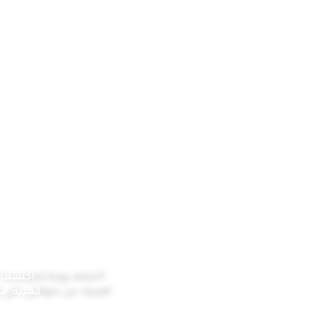
اكتشف رو
الغنية. م