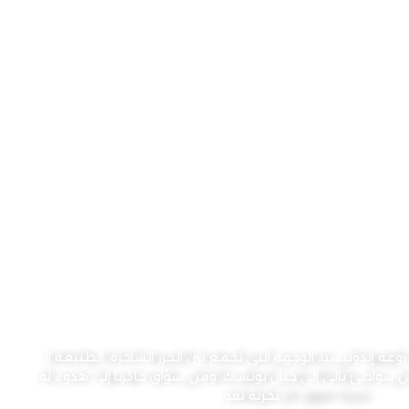
إندونيسيا… حيث يبدأ السحر
عة إندونيسيا، الوجهة التي تجمع بين الجزر الساحرة، الطبيعة الخلابة، و
ن شواطئ بالي إلى جبال بونشاك، ومن أسواق جاكرتا إلى هدوء لومبوك،
تجربة تفوق كل التوقعات.