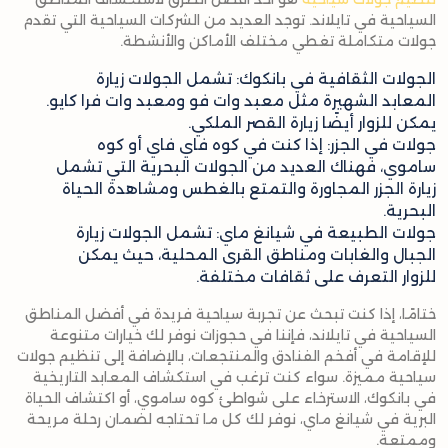
السياحية في تايلاند. توجد العديد من الشركات السياحية التي تقدم
جولات متكاملة تغطي مختلف الأماكن والأنشطة.
الجولات الثقافية في بانكوك: تشمل الجولات زيارة
المعابد الشهيرة مثل معبد وات فو ومعبد وات فرا كايو.
يمكن للزوار أيضًا زيارة القصر الملكي.
جولات في الجزر: إذا كنت في كوه فاي فاي أو كوه
ساموي، فهناك العديد من الجولات البحرية التي تشمل
زيارة الجزر المجاورة والتمتع بالغطس ومشاهدة الحياة
البحرية.
جولات الطبيعة في شيانغ ماي: تشمل الجولات زيارة
الجبال والغابات ومناطق القرى المحلية، حيث يمكن
للزوار التعرف على ثقافات مختلفة.
ختامًا، إذا كنت تبحث عن تجربة سياحية فريدة في أفضل المناطق
السياحية في تايلاند، فإننا في حجوزات نوفر لك خيارات متنوعة
للإقامة في أفخم الفنادق والمنتجعات، بالإضافة إلى تنظيم جولات
سياحية مميزة. سواء كنت ترغب في استكشاف المعابد التاريخية
في بانكوك، الاسترخاء على شواطئ كوه ساموي، أو اكتشاف الحياة
البرية في شيانغ ماي، نوفر لك كل ما تحتاجه لضمان رحلة مريحة
وممتعة.