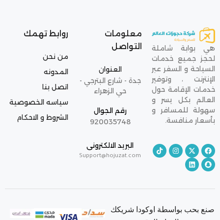
معلومات
روابط تهمك
التواصل
هي بوابة شاملة
من نحن
لحجز جميع خدمات
السياحة و السفر عبر
العنوان
المدونه
الإنترنت ، وتوفير
جدة - شارع البترجي -
اتصل بنا
خدمات الإقامة حول
حي الزهراء
العالم بكل يسر و
سياسه الخصوصية
سهولة للمسافر و
رقم الجوال
الشروط و الاحكام
بأسعار منافسة.
920035748
البريد الالكترونى
Support@hojuzat.com
صنع بحب بواسطة اوكودا شريكك