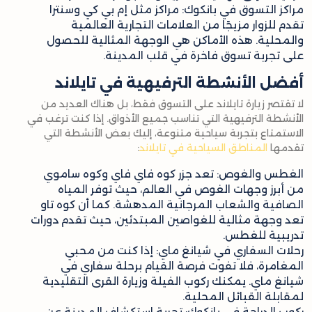
مراكز التسوق في بانكوك: مراكز مثل إم بي كي وسنترا
تقدم للزوار مزيجًا من العلامات التجارية العالمية
والمحلية. هذه الأماكن هي الوجهة المثالية للحصول
على تجربة تسوق فاخرة في قلب المدينة.
أفضل الأنشطة الترفيهية في تايلاند
لا تقتصر زيارة تايلاند على التسوق فقط، بل هناك العديد من
الأنشطة الترفيهية التي تناسب جميع الأذواق. إذا كنت ترغب في
الاستمتاع بتجربة سياحية متنوعة، إليك بعض الأنشطة التي
تقدمها
المناطق السياحية في تايلاند
:
الغطس والغوص: تعد جزر كوه فاي فاي وكوه ساموي
من أبرز وجهات الغوص في العالم، حيث توفر المياه
الصافية والشعاب المرجانية المدهشة. كما أن كوه تاو
تعد وجهة مثالية للغواصين المبتدئين، حيث تقدم دورات
تدريبية للغطس.
رحلات السفاري في شيانغ ماي: إذا كنت من محبي
المغامرة، فلا تفوت فرصة القيام برحلة سفاري في
شيانغ ماي. يمكنك ركوب الفيلة وزيارة القرى التقليدية
لمقابلة القبائل المحلية.
ركوب الدراجة في بانكوك: تجربة استكشاف المدينة عن