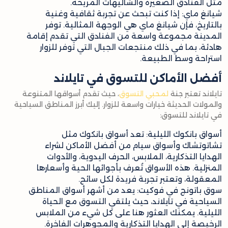
مثل الفنادق الصغيرة والشاليهات المريحة.
شيانغ ماي: إذا كنت تبحث عن تجربة ثقافية وغنية
بالتاريخ، فإن شيانغ ماي هي الوجهة المثالية. توفر
المدينة مجموعة واسعة من الفنادق التي تقدم إقامة
هادئة، بما في ذلك منتجعات الجبال التي توفر للزوار
استراحة وسط الطبيعة.
أفضل الأماكن للتسوق في تايلاند
تايلاند تعتبر جنة
لمحبي التسوق
، حيث تقدم أسواقها المتنوعة
والمولات الحديثة خيارات واسعة للزوار. إليك أبرز المناطق السياحية
في تايلاند للتسوق:
أسواق بانكوك الليلية: تعد أسواق بانكوك مثل
تشاتوتشاك وأسواق سيام من أفضل الأماكن لشراء
الهدايا التذكارية، الملابس، الحرف اليدوية، والأدوات
المنزلية. هذه الأسواق تُعرف بأجوائها الحية وأسعارها
المعقولة، وتعتبر تجربة فريدة لكل سائح.
سوق باتونج في فوكيت: يعد من أشهر أسواق المناطق
السياحية في تايلاند، حيث يلتقي التسوق مع الحياة
الليلية. يمكنك العثور هنا على كل شيء من الملابس
الرخيصة إلى الهدايا التذكارية والمجوهرات الفاخرة.