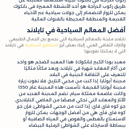
طريق ركوب الدراجة هو أحد الأنشطة المميزة في بانكوك.
يمكن للزوار الانضمام إلى جولات سياحية عبر الأحياء
القديمة والمنطقة المحيطة بالقنوات المائية.
أفضل المعالم السياحية في تايلاند
تايلاند مليئة بالمعالم السياحية التي تجمع بين الجمال الطبيعي
والتراث الثقافي الغني. إليك بعض أبرز
المناطق السياحية
في تايلاند
التي لا يمكنك تفويتها:
معبد بوذا الكبير (بانكوك): هذا المعبد الضخم هو واحد
من أكثر المعابد شهرة في تايلاند، ويعد مكانًا مثاليًا
للتعرف على الثقافة الدينية في البلاد.
مدينة أيوثايا: إذا كنت من محبي التاريخ، فلا تفوت زيارة
مدينة آيوثايا القديمة. تأسست هذه المدينة عام 1350
وكانت عاصمة مملكة سيام. تضم المدينة العديد من
الآثار والمعابد التي تحكي قصصًا من الماضي التايلاندي.
جزر كوه فاي فاي: إذا كنت من محبي الشواطئ، فإن جزر
كوه فاي فاي هي من أفضل الوجهات. يمكن للزوار
الاستمتاع بالغطس والغوص في المياه الصافية أو
ببساطة الاسترخاء على الشواطئ الرملية البيضاء.