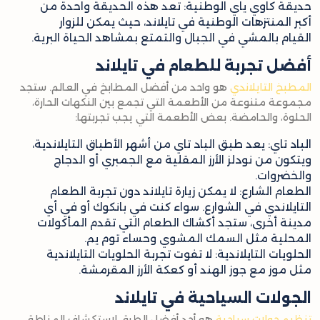
حديقة كاوي ياي الوطنية: تعد هذه الحديقة واحدة من
أكبر المنتزهات الوطنية في تايلاند، حيث يمكن للزوار
القيام بالمشي في الجبال والتمتع بمشاهد الحياة البرية.
أفضل تجربة للطعام في تايلاند
المطبخ التايلاندي
هو واحد من أفضل المطابخ في العالم. ستجد
مجموعة متنوعة من الأطعمة التي تجمع بين النكهات الحارة،
الحلوة، والحامضة. بعض الأطعمة التي يجب تجربتها:
الباد تاي: يعد طبق الباد تاي من أشهر الأطباق التايلاندية،
ويتكون من نودلز الأرز المقلية مع الجمبري أو الدجاج
والخضروات.
الطعام الشارع: لا يمكن زيارة تايلاند دون تجربة الطعام
التايلاندي في الشوارع. سواء كنت في بانكوك أو في أي
مدينة أخرى، ستجد أكشاك الطعام التي تقدم المأكولات
المحلية مثل السمك المشوي وحساء توم يم.
الحلويات التايلاندية: لا تفوت تجربة الحلويات التايلاندية
مثل موز مع جوز الهند أو كعكة الأرز المقرمشة.
الجولات السياحية في تايلاند
تنظيم جولات سياحية
هو أحد أفضل الطرق لاستكشاف المناطق