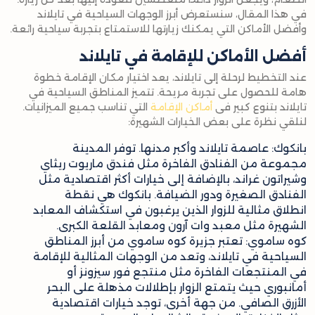
في هذا المقال، سنستعرض أبرز الوجهات السياحية في تايلاند
وأفضل الأماكن التي يمكنك زيارتها للاستمتاع بتجربة سياحية رائعة.
أفضل الأماكن للإقامة في تايلاند
عند التخطيط لرحلة إلى تايلاند، يعد اختيار مكان الإقامة خطوة
هامة للحصول على تجربة مريحة. تتميز المناطق السياحية في
تايلاند بتنوع كبير فى
أماكن الإقامة
التي تناسب جميع الميزانيات.
لنلقي نظرة على بعض الخيارات الشهيرة:
بانكوك: عاصمة تايلاند وأكبر مدنها. توفر المدينة
مجموعة من الفنادق الفاخرة مثل فندق ماريوت ريثاي
وشيراتون غراند، بالإضافة إلى خيارات أكثر اقتصادية مثل
الفنادق الصغيرة ودور الضيافة. بانكوك هي نقطة
انطلاق مثالية للزوار الذين يرغبون في استكشاف المعابد
الشهيرة مثل معبد وات آرون ومعابد القلعة الكبرى.
كوه ساموي: تعتبر جزيرة كوه ساموي من أبرز المناطق
السياحية في تايلاند، وتعد من الوجهات المثالية للإقامة
في المنتجعات الفاخرة مثل منتجع فور سيزونز أو
أمانبوري حيث يتمتع الزوار بإطلالات مذهلة على البحر
الأزرق الصافي. من جهة أخرى، توجد خيارات اقتصادية