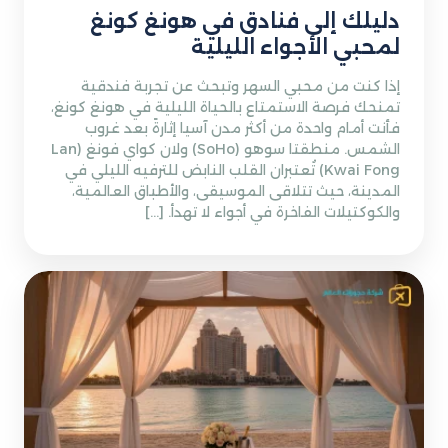
دليلك إلى فنادق في هونغ كونغ
لمحبي الأجواء الليلية
إذا كنت من محبي السهر وتبحث عن تجربة فندقية
تمنحك فرصة الاستمتاع بالحياة الليلية في هونغ كونغ،
فأنت أمام واحدة من أكثر مدن آسيا إثارةً بعد غروب
الشمس. منطقتا سوهو (SoHo) ولان كواي فونغ (Lan
Kwai Fong) تُعتبران القلب النابض للترفيه الليلي في
المدينة، حيث تتلاقى الموسيقى، والأطباق العالمية،
والكوكتيلات الفاخرة في أجواء لا تهدأ. […]