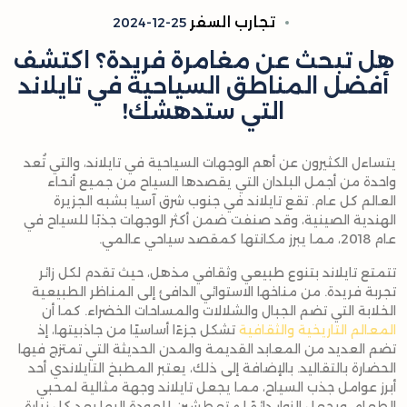
تجارب السفر
2024-12-25
هل تبحث عن مغامرة فريدة؟ اكتشف
أفضل المناطق السياحية في تايلاند
التي ستدهشك!
يتساءل الكثيرون عن أهم الوجهات السياحية في تايلاند، والتي تُعد
واحدة من أجمل البلدان التي يقصدها السياح من جميع أنحاء
العالم كل عام. تقع تايلاند في جنوب شرق آسيا بشبه الجزيرة
الهندية الصينية، وقد صنفت ضمن أكثر الوجهات جذبًا للسياح في
عام 2018، مما يبرز مكانتها كمقصد سياحي عالمي.
تتمتع تايلاند بتنوع طبيعي وثقافي مذهل، حيث تقدم لكل زائر
تجربة فريدة. من مناخها الاستوائي الدافئ إلى المناظر الطبيعية
الخلابة التي تضم الجبال والشلالات والمساحات الخضراء. كما أن
المعالم التاريخية والثقافية
تشكل جزءًا أساسيًا من جاذبيتها، إذ
تضم العديد من المعابد القديمة والمدن الحديثة التي تمتزج فيها
الحضارة بالتقاليد. بالإضافة إلى ذلك، يعتبر المطبخ التايلاندي أحد
أبرز عوامل جذب السياح، مما يجعل تايلاند وجهة مثالية لمحبي
الطعام، ويجعل الزوار دائمًا متعطشين للعودة إليها بعد كل زيارة.