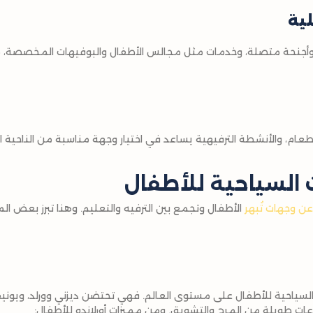
لية
ة، وأجنحة متصلة، وخدمات مثل مجالس الأطفال والبوفيهات المخصصة، ه
لطعام، والأنشطة الترفيهية يساعد في اختيار وجهة مناسبة من الناحية ا
السياحية للأطفال
الأطفال وتجمع بين الترفيه والتعليم. وهنا تبرز بعض الم
 السياحية للأطفال على مستوى العالم. فهي تحتضن ديزني وورلد، ويوني
ت طويلة من المرح والتشويق. ومن مميزات أورلاندو للأطفال: