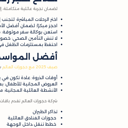
لضمان تجربة عائلية متكاملة، 
اختر الرحلات المباشرة: لتجنب 
احجز مبكرًا: لضمان أفضل الأس
استعن بوكالة سفر موثوقة: م
لا تنسَ التأمين الصحي: خصوص
احتفظ بمستلزمات الطفل في ح
أفضل المواسم 
صيف 2025 مع حجوزات العالم
سي
أوقات الذروة: عادة تكون في
العروض المجانية للأطفال: 
الأنشطة العائلية المجانية: 
شركة حجوزات العالم تقدم باقا
تذاكر الطيران
حجوزات الفنادق العائلية
خطط تنقل داخل الوجهة