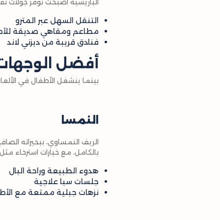
الباريسية أصبحت توفر جولات تفا
التنقل السهل عبر المترو
مطاعم ومقاهي صديقة للأط
فنادق قريبة من ديزني لاند
أفضل الوجهات ا
بينما ينشغل الأطفال في الألعاب
النمسا
الريف النمساوي، ببحيراته الصاف
بالكامل، مع خيارات استرخاء مثل ا
هدوء الطبيعة وراحة البال
جلسات سبا علاجية
نزهات جبلية ممتعة مع الأط