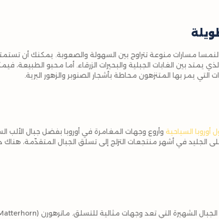
ويلة
 النمسا مسارات منوعة تتراوح بين السهولة والصعوبة. يمكنك أن تست
امسي (Zell am See Trail) الذي يمتد بين الغابات الجبلية والبحيرات الزرقاء. أما محبو الط
 التي يمر بها المتنزهون محاطة بأشجار الصنوبر والزهور البرية.
أوروبا السياحية
وأروع وجهات المغامرة في أوروبا بفضل جبال الألب ال
 على الجليد في أشهر منتجعات التزلج إلى تسلق الجبال المتقدّمة، هناك د