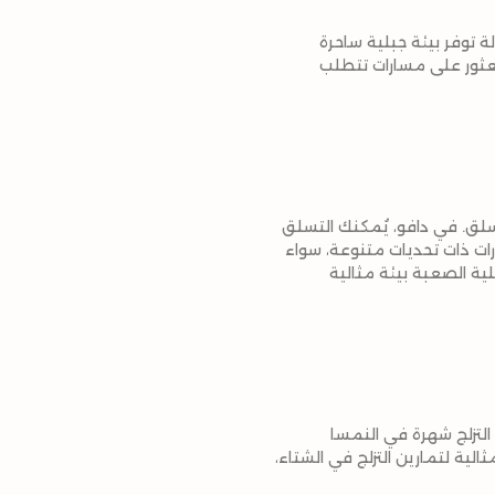
 توفر بيئة جبلية ساحرة
لعثور على مسارات تتطلب
لق. في دافو، يُمكنك التسلق
متاز بمسارات ذات تحديات متنوعة، سواء
جر (Dachstein), حيث تُقدّم القمم الجبلية الصعبة بيئة مثالية
ن أكثر منتجعات التزلج شهرة في النمسا
ية من جميع أنحاء العالم. كما توفر زيلامسي (Zell am See) أماكن مثالية لتمارين التزلج في الشتاء،