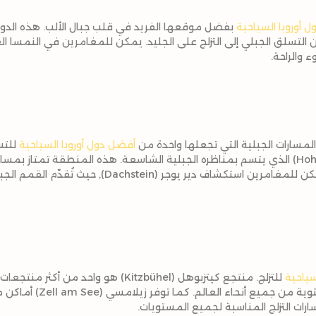
 أوروبا السياحية
بفضل موقعها الفريد في قلب جبال الألب. هذه الدولة
ن التسلق الجبلي إلى التزلج على الجليد. يمكن للمغامرين في النمسا ا
 والراحة.
مسارات الجبلية التي تجعلها واحدة من
أفضل دول أوروبا السياحية
للتس
على جبل هوه تاورن (Hohe Tauern) الذي يتسم بمناظره الجبلية الشاسعة. هذه المنطقة ت
كنت مبتدئًا أو محترفًا. كذلك، يمكن للمغامرين استكشاف دير يو
سياحية
للتزلج. منتجع كيتزبوهل (Kitzbühel) هو واحد م
ويستقطب عشاق الرياضات الشتو