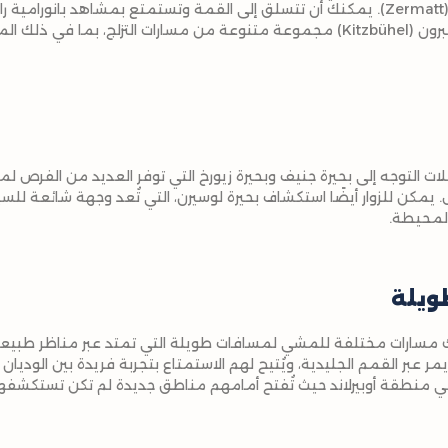
العالم، ويقع بالقرب من زيرمات (Zermatt). يمكنك أن تتسلق إلى القمة وتستمتع بمشاهد با
مناطق مثل سانت موريتز وكيرشبرون (Kitzbühel) مجموعة متنوعة من مسارات التزلج،
ات التوجه إلى بحيرة جنيف وبحيرة زيورخ التي توفر العديد من الفرص ل
. يمكن للزوار أيضًا استكشاف بحيرة لوسيرن، التي تُعد وجهة شائعة للس
 المحيطة.
ويلة
ك مسارات مختلفة للمشي لمسافات طويلة التي تمتد عبر مناظر طبيعية
ر عبر القمم الجليدية، ويُتيح لهم الاستمتاع بتجربة فريدة بين الوديان
في منطقة أوبيرلاند حيث تُفتح أمامهم مناطق جديدة لم تكن تستكشفه