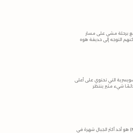
متع برحلة مشي على مسار
بيعة، فيمكنهم التوجه إلى حديقة هوه
سويسرية التي تحتوي على أعلى
ائمًا شيء مثير ينتظر
سويسرا تحتوي على العديد من الجبال الشهيرة التي تعد وجهات مثالية للتسلق. ماترهورن (Matterhorn) هو أحد أكثر الجبال شهرة في