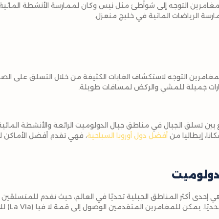
مغامرين التوجه إلى شواطئ مثل نيس وكان لممارسة الأنشطة المائية، أ
غامرين التوجه لاستكشاف الغابات الكثيفة من خلال التسلق على الصخور
ارات جميلة للمشي والركض لمسافات طويلة.
ين تسلق الجبال في مناطق جبال الدولوميت الرائعة والأنشطة المائية
نا، إيطاليا من
أفضل دول أوروبا السياحية
، فهي تقدم أفضل الأماكن ل
دولوميت
ل الدولوميت (Dolomites) هي إحدى أكثر المناطق الجبلية تحديًا في العالم، حيث تقدم للمت