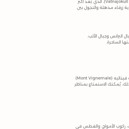
في فصل الصيف، يمكن للمغامرين الاستمتاع بتسلق الأنهار الجليدية مثل حقل فاتناجوكول (Vatnajökull Glacier)، الذي يُعد أكبر
ية زرقاء مذهلة والتجول بين
 البرانس وجبال الألب،
ها الساحرة.
إذا كنت تبحث عن مغامرة تسلق حقيقية، توفر جبال البرانس الفرصة لاستكشاف أعلى القمم. جبل مونت فيناليه (Mont Vignemale)
ك، يُمكنك الاستمتاع بمناظر
 التجديف، ركوب الأمواج، والغطس في