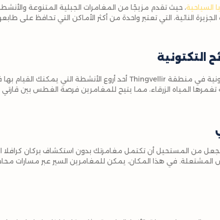
ا السياحية
، حيث تقدم مزيجًا من المغامرات الجبلية المتنوعة والأنشطة 
لجزيرة النائية، التي تعتبر واحدة من أكثر الأماكن التي تحافظ على طابع
 التكتونية
يعد الغطس بين الصفائح التكتونية في منطقة Thingvellir أحد أروع الأنشطة
مرها المياه الزرقاء، مما يتيح للمغامرين فرصة الغطس بين قارتي أمر
يجعل من المستحيل أن تكتمل مغامرتك بدون استكشاف بركان كرافلا الن
رض المشتعلة. في هذا المكان، يمكن للمغامرين السير عبر مسارات محاط