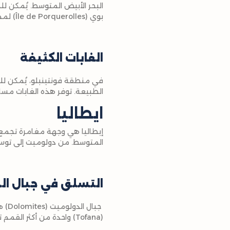
البحر الأبيض المتوسط. يُمكن لل
بوي (Île de Porquerolles) لممارسة الرياضات المائية في خليج منعزل.
الغابات الكثيفة
في منطقة فونتينبلو، يُمكن للم
الطبيعة. توفر هذه الغابات مس
ايطاليا
إيطاليا هي وجهة مغامرة تجمع ب
المتوسط. من دولوميت إلى توسكا
التسلق في جبال ال
جبا
(Tofana) واحدة من أكثر القمم تحديًا. يمكن للمغامرين المتقدمين الوصول إلى قمة لا فيا (La Via) للاستمتاع بتسلق مليء بالإثارة.