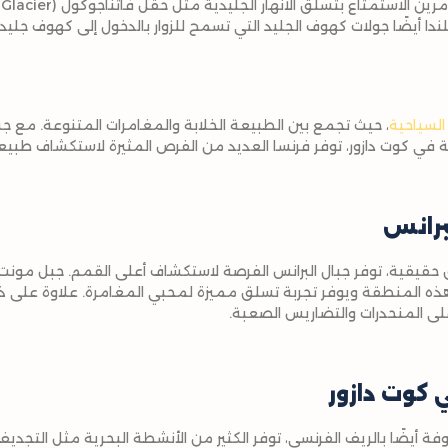
ندا أيضًا جولات كهوف الجليد التي تسمح للزوار بالدخول إلى كهوف جليد
السياحية
، حيث تجمع بين الطبيعة الخلابة والمغامرات المتنوعة. مع جبال
في كوت دازور، توفر فرنسا العديد من الفرص المثيرة لاستكشاف طبيعت
برانس
ذه المنطقة ويوفر تجربة تسلق مميزة لمحبي المغامرة. علاوة على ذل
لى المنحدرات والتضاريس الصعبة.
 كوت دازور
 (Côte d’Azur)، المعروفة أيضًا بالريف الفرنسي، توفر الكثير من الأنشطة البحرية مثل