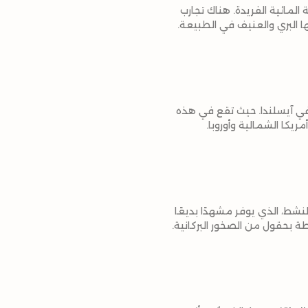
المائية الفريدة. هناك تجارب
ها البري والعنيف في الطبيعة.
 التي يمكنك القيام بها في آيسلندا. حيث تقع في هذه
يكا الشمالية وأوروبا.
شط، الذي يوفر مشهدًا بديعًا
ة بحقول من الصخور البركانية.