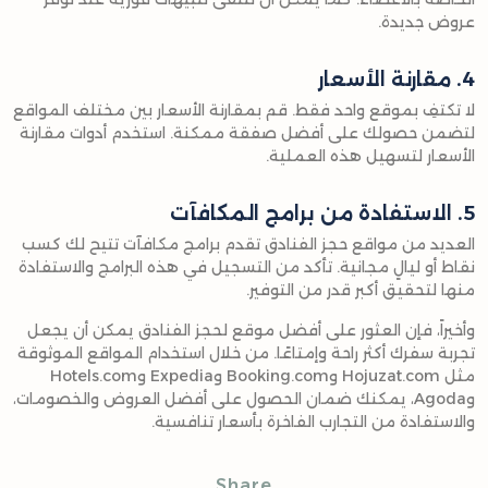
عروض جديدة.
4. مقارنة الأسعار
لا تكتفِ بموقع واحد فقط. قم بمقارنة الأسعار بين مختلف المواقع
لتضمن حصولك على أفضل صفقة ممكنة. استخدم أدوات مقارنة
الأسعار لتسهيل هذه العملية.
5. الاستفادة من برامج المكافآت
العديد من مواقع حجز الفنادق تقدم برامج مكافآت تتيح لك كسب
نقاط أو ليالٍ مجانية. تأكد من التسجيل في هذه البرامج والاستفادة
منها لتحقيق أكبر قدر من التوفير.
وأخيراً، فإن العثور على أفضل موقع لحجز الفنادق يمكن أن يجعل
تجربة سفرك أكثر راحة وإمتاعًا. من خلال استخدام المواقع الموثوقة
مثل Hojuzat.com وBooking.com وExpedia وHotels.com
وAgoda، يمكنك ضمان الحصول على أفضل العروض والخصومات،
والاستفادة من التجارب الفاخرة بأسعار تنافسية.
Share