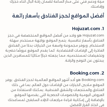
مرنة ودعم فني على مدار الساعة لضمان راحة البال أثناء حجزك
وإقامتك.
أفضل المواقع لحجز الفنادق بأسعار رائعة
1. Hojuzat.com
Hojuzat.com هو واحد من أفضل المواقع المتخصصة في حجز
الفنادق بأسعار تنافسية. يتميز الموقع بواجهة مستخدم سهلة
الاستخدام، ويوفر مجموعة واسعة من الخيارات بدءًا من الفنادق
الفاخرة إلى الإقامات الاقتصادية. كما يقدم الموقع عروضًا حصرية
وتخفيضات لمستخدميه، مما يجعله خيارًا مثاليًا للمسافرين الذين
يبحثون عن التوفير والراحة.
2. Booking.com
Booking.com هو أحد أشهر المواقع العالمية لحجز الفنادق. يوفر
الموقع ملايين الخيارات من الإقامات حول العالم، بما في ذلك
الفنادق والمنتجعات والشقق الفندقية. يمكنك الاستفادة من
العروض اليومية والخصومات الحصرية التي يقدمها الموقع،
بالإضافة إلى إمكانية قراءة مراجعات النزلاء السابقين لمساعدتك
في اتخاذ القرار الأفضل.