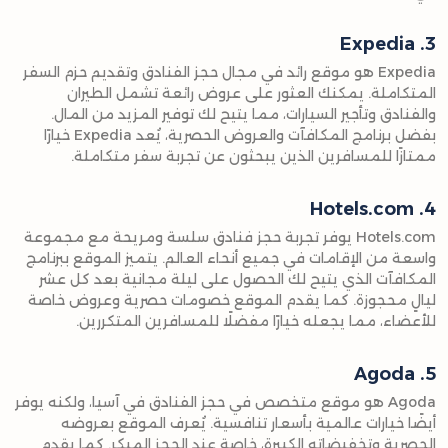
3. Expedia
Expedia هو موقع رائد في مجال حجز الفنادق وتقديم حزم السفر
المتكاملة. يمكنك العثور على عروض رائعة تشمل الطيران
والفنادق وتأجير السيارات، مما يتيح لك توفير المزيد من المال.
بفضل برنامج المكافآت والعروض الحصرية، يُعد Expedia خيارًا
ممتازًا للمسافرين الذين يبحثون عن تجربة سفر متكاملة.
4. Hotels.com
Hotels.com يوفر تجربة حجز فنادق سلسة ومريحة مع مجموعة
واسعة من الإقامات في جميع أنحاء العالم. يتميز الموقع ببرنامج
المكافآت الذي يتيح لك الحصول على ليلة مجانية بعد كل عشر
ليالٍ محجوزة. كما يقدم الموقع خصومات حصرية وعروض خاصة
للأعضاء، مما يجعله خيارًا مفضلًا للمسافرين المتكررين.
5. Agoda
Agoda هو موقع متخصص في حجز الفنادق في آسيا، ولكنه يوفر
أيضًا خيارات عالمية بأسعار تنافسية. يُعرف الموقع بعروضه
الحصرية وتخفيضاته الكبيرة، خاصة عند الحجز المبكر. كما يقدم