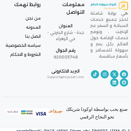
معلومات
روابط تهمك
التواصل
هي بوابة شاملة
من نحن
لحجز جميع خدمات
السياحة و السفر عبر
العنوان
المدونه
الإنترنت ، وتوفير
جدة - شارع البترجي -
اتصل بنا
خدمات الإقامة حول
حي الزهراء
العالم بكل يسر و
سياسه الخصوصية
سهولة للمسافر و
رقم الجوال
الشروط و الاحكام
بأسعار منافسة.
920035748
البريد الالكترونى
Support@hojuzat.com
صنع بحب بواسطة اوكودا شريكك
نحو النجاح الرقمي
snaptr('track', 'PAGE_VIEW', {'item_ids': ['INSERT_ITEM_ID_1',