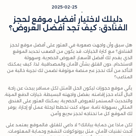
2025-02-25
دليلك لاختيار أفضل موقع لحجز
الفنادق: كيف تجد أفضل العروض؟
هل سبق وأن واجهت صعوبة في العثور على أفضل موقع لحجز
الفنادق؟ مع كثرة الخيارات، قد يكون من الصعب تحديد الموقع
الذي يقدم لك أفضل الأسعار، العروض الحصرية، وسهولة
الاستخدام، دون القلق بشأن الأمان والمصداقية. لذا، كيف يمكنك
التأكد من أنك تحجز عبر منصة موثوقة تضمن لك تجربة خالية من
المتاعب؟
يأتي موقع حجوزات ليكون الحل الأمثل لكل مسافر يبحث عن راحة
البال أثناء حجز إقامته. بفضل واجهته البسيطة، خيارات الدفع المرنة،
والتحديث المستمر للعروض الحصرية، يمكنك العثور على الفندق
المثالي بسهولة تامة. سواء كنت تخطط لرحلة عمل أو إجازة، يوفر
لك الموقع كل ما تحتاجه لحجز سريع وآمن.
لكن ماذا عن حماية بياناتك؟ لا داعي للقلق، فالموقع يعتمد على
أحدث تقنيات الأمان، مثل بروتوكولات التشفير وحماية المعلومات،