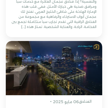
والنفسية؟ إذًا، فنادق عجمان الفاخرة مع خدمات سبا
ومرافق صحية هي خيارك الأمثل. ففي قلب هذه
الإمارة الهادئة على شاطئ الخليج العربي، تفتح لك
عجمان أبواب الاسترخاء والرفاهية مع مجموعة من
الفنادق الراقية التي تقدم تجارب سبا متكاملة تجمع بين
الفخامة، الراحة، والعناية الشخصية. تمتاز هذه […]
الفنادق
06 مايو 2025