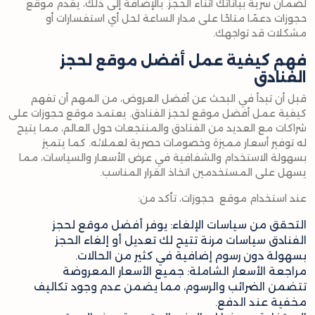
لضمان سرية بياناتك أثناء الحجز. بالإضافة إلى ذلك، يقدم موقع
حجوزات دعمًا متاحًا على مدار الساعة لحل أي استفسارات أو
مشكلات قد تواجهك.
فهم كيفية عمل أفضل موقع لحجز
الفنادق
قبل أن تبدأ في البحث عن أفضل العروض، من المهم أن تفهم
كيفية عمل أفضل موقع لحجز الفنادق. يعتمد موقع حجوزات على
شراكات مع العديد من الفنادق والمنتجعات حول العالم، مما يتيح
له توفير أسعار مميزة وخصومات حصرية لعملائه. كما يتميز
بسهولة الاستخدام والشفافية في عرض الأسعار والسياسات، مما
يسهل على المستخدمين اتخاذ القرار المناسب.
عند استخدام موقع حجوزات، تأكد من:
التحقق من سياسات الإلغاء: يوفر أفضل موقع لحجز
الفنادق سياسات مرنة تتيح لك تعديل أو إلغاء الحجز
بسهولة دون رسوم إضافية في كثير من الحالات.
مراجعة الأسعار الشاملة: جميع الأسعار المعروضة
تتضمن الضرائب والرسوم، مما يضمن عدم وجود تكاليف
مخفية عند الدفع.