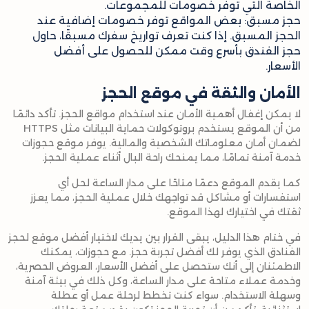
الخاصة التي توفر خصومات للمجموعات.
حجز مسبق: بعض المواقع توفر خصومات إضافية عند
الحجز المسبق. إذا كنت تعرف تواريخ سفرك مسبقًا، حاول
حجز الفندق بأسرع وقت ممكن للحصول على أفضل
الأسعار.
الأمان والثقة في موقع الحجز
لا يمكن إغفال أهمية الأمان عند استخدام مواقع الحجز. تأكد دائمًا
من أن الموقع يستخدم بروتوكولات حماية البيانات مثل HTTPS
لضمان أمان معلوماتك الشخصية والمالية. يوفر موقع حجوزات
خدمة آمنة تمامًا، مما يمنحك راحة البال أثناء عملية الحجز.
كما يقدم الموقع دعمًا متاحًا على مدار الساعة لحل أي
استفسارات أو مشاكل قد تواجهك خلال عملية الحجز، مما يعزز
ثقتك في اختيارك لهذا الموقع.
في ختام هذا الدليل، يبقى القرار بين يديك لاختيار أفضل موقع لحجز
الفنادق الذي يوفر لك أفضل تجربة حجز. مع حجوزات، يمكنك
الاطمئنان إلى أنك ستحصل على أفضل الأسعار، العروض الحصرية،
وخدمة عملاء متاحة على مدار الساعة، وكل ذلك في بيئة آمنة
وسهلة الاستخدام. سواء كنت تخطط لرحلة عمل أو عطلة