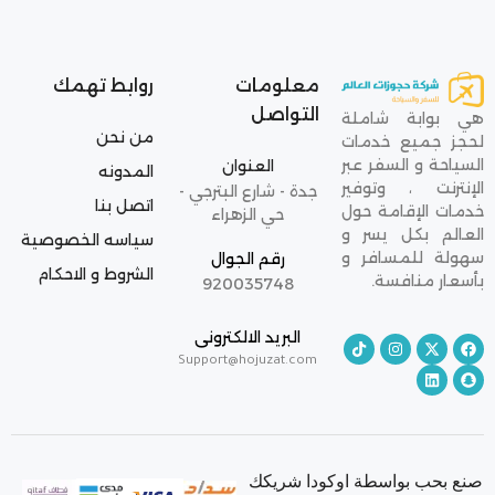
معلومات
روابط تهمك
التواصل
هي بوابة شاملة
من نحن
لحجز جميع خدمات
السياحة و السفر عبر
العنوان
المدونه
الإنترنت ، وتوفير
جدة - شارع البترجي -
اتصل بنا
خدمات الإقامة حول
حي الزهراء
العالم بكل يسر و
سياسه الخصوصية
سهولة للمسافر و
رقم الجوال
الشروط و الاحكام
بأسعار منافسة.
920035748
البريد الالكترونى
Support@hojuzat.com
صنع بحب بواسطة اوكودا شريكك