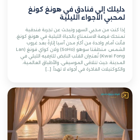
دليلك إلى فنادق في هونغ كونغ
لمحبي الأجواء الليلية
إذا كنت من محبي السهر وتبحث عن تجربة فندقية
تمنحك فرصة الاستمتاع بالحياة الليلية في هونغ كونغ،
فأنت أمام واحدة من أكثر مدن آسيا إثارةً بعد غروب
الشمس. منطقتا سوهو (SoHo) ولان كواي فونغ (Lan
Kwai Fong) تُعتبران القلب النابض للترفيه الليلي في
المدينة، حيث تتلاقى الموسيقى، والأطباق العالمية،
والكوكتيلات الفاخرة في أجواء لا تهدأ. […]