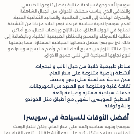
سويسرا تُعد وجهة سياحية مثالية بفضل تنوعها الطبيعي
والثقافي الذي يناسب مختلف الأذواق. من الجبال الشاهقة
والبحيرات الهادئة إلى المدن العالمية والتقاليد الثقافية الغنية،
تقدم سويسرا تجربة سياحية فريدة. توفر البلاد مزيجًا من الأنشطة
المثيرة في الهواء الطلق، مثل التزلج ورياضات الجبال، مع أماكن
مثالية للاسترخاء والتمتع بالمناظر الطبيعية الخلابة. وبالإضافة إلى
ذلك، تبرز سويسرا بفضل خدماتها السياحية الممتازة، مما يجعلها
خيارًا مثاليًا للزوار من جميع أنحاء العالم. وأهم ما يميز سويسرا هو
تنوع تجاربها السياحية التي تلبي جميع الأذواق.
مناظر طبيعية خلابة من جبال الألب والبحيرات.
أنشطة رياضية متنوعة على مدار العام.
مدن حديثة وعالمية مثل زيورخ وجنيف.
ثقافة غنية ومتنوعة مع العديد من المهرجانات.
خدمات سياحية ممتازة وضيافة رائعة.
المطبخ السويسري الشهي مع أطباق مثل الفوندو
والشوكولاتة.
أفضل الأوقات للسياحة في سويسرا
سويسرا وجهة سياحية رائعة على مدار العام، ولكن اختيار الوقت
المناسب يعتمد بشكل كبير على نوع الأنشطة التي تنوي القيام بها.