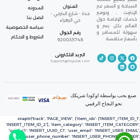
السياحة و السفر عبر
العنوان
المدونه
الإنترنت ، وتوفير
جدة - شارع البترجي -
اتصل بنا
خدمات الإقامة حول
حي الزهراء
العالم بكل يسر و
سياسه الخصوصية
سهولة للمسافر و
رقم الجوال
الشروط و الاحكام
بأسعار منافسة.
920035748
البريد الالكترونى
Support@hojuzat.com
صنع بحب بواسطة اوكودا شريكك
نحو النجاح الرقمي
snaptr('track', 'PAGE_VIEW', {'item_ids': ['INSERT_ITEM_ID_1',
'INSERT_ITEM_ID_2'], 'item_category': 'INSERT_ITEM_CATEGORY',
'uuid_c1': 'INSERT_UUID_C1', 'user_email': 'INSERT_USER_EMAIL',
'user_phone_number': 'INSERT_USER_PHONE_NUMBER',