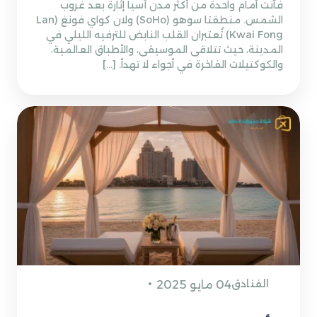
فأنت أمام واحدة من أكثر مدن آسيا إثارةً بعد غروب
الشمس. منطقتا سوهو (SoHo) ولان كواي فونغ (Lan
Kwai Fong) تُعتبران القلب النابض للترفيه الليلي في
المدينة، حيث تتلاقى الموسيقى، والأطباق العالمية،
والكوكتيلات الفاخرة في أجواء لا تهدأ. […]
الفنادق
04 مايو 2025