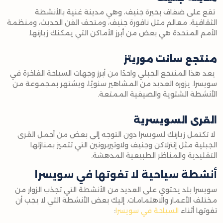
تقع على ضفاف بحيرة جنيف، وهي مدينة غنية بالأنشطة
الثقافية. معالم مثل نافورة جنيف، ومتحف الفن الحديث، ومنظمة
الأمم المتحدة هي بعض من أبرز الأماكن التي يمكنك زيارتها.
منتجع سانت موريتز
يعد هذا المنتجع الجبلي واحدًا من أبرز وجهات السياحة الفاخرة في
سويسرا. يزوره العديد من المشاهير سنويًا، ويشتهر بمجموعة من
الأنشطة الشتوية والصيفية الممتعة.
القرى السويسرية
لا تكتمل زيارتك لسويسرا دون التوجه إلى بعض من أجمل القرى
الجبلية مثل إنترلاكن وجنيف ولاوتيربرونين التي تتميز بمنازلها
التقليدية والمناظر الطبيعية المدهشة.
أنشطة سياحية لا تفوتها في سويسرا
سويسرا بلد يحتوي على العديد من الأنشطة التي تجذب الزوار من
مختلف الأعمار والاهتمامات. إليك بعض الأنشطة التي لا يجب أن
تفوتها أثناء
السياحة في سويسرا
: