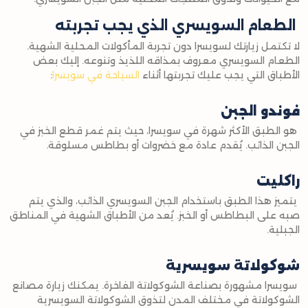
الطعام السويسري الذي يجب تجربته
لا تكتمل زيارتك لسويسرا دون تجربة المأكولات المحلية الشهية.
الطعام السويسري معروف بمذاقه اللذيذ وتنوعه. إليك بعض
الأطباق التي يجب عليك تجربتها أثناء
السياحة في سويسرا
:
فوندو الجبن
هو الطبق الأكثر شهرة في سويسرا، حيث يتم غمر قطع الخبز في
الجبن الذائب. يُقدم عادة مع خضروات أو بطاطس مسلوقة.
راكليت
يتميز هذا الطبق باستخدام الجبن السويسري الذائب، والذي يتم
صبه على البطاطس أو الخبز. يُعد من الأطباق الشهية في المناطق
الجبلية.
شوكولاتة سويسرية
سويسرا مشهورة بصناعة الشوكولاتة الفاخرة. يمكنك زيارة مصانع
الشوكولاتة في مختلف المدن لتذوق الشوكولاتة السويسرية