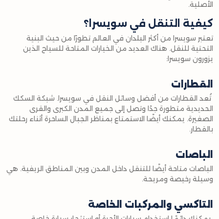
الأصلية.
كيفية التنقل في سويسرا؟
تعتبر سويسرا من أكثر البلدان في العالم تطورًا من حيث البنية
التحتية للنقل. هناك العديد من الخيارات المتاحة للسياح الذين
يزورون سويسرا:
القطارات
تُعد القطارات من أفضل وسائل النقل في سويسرا. شبكة السكك
الحديدية متطورة جدًا وتصل إلى جميع المدن الكبرى والقرى
الصغيرة. يمكنك أيضًا الاستمتاع بمناظر الجبال الساحرة أثناء رحلتك
بالقطار.
الباصات
الباصات متاحة أيضًا للتنقل داخل المدن وبين المناطق الريفية. هي
وسيلة رخيصة ومريحة.
التاكسي والمركبات الخاصة
يمكنك دائمًا استخدام سيارات الأجرة أو استئجار سيارة خاصة