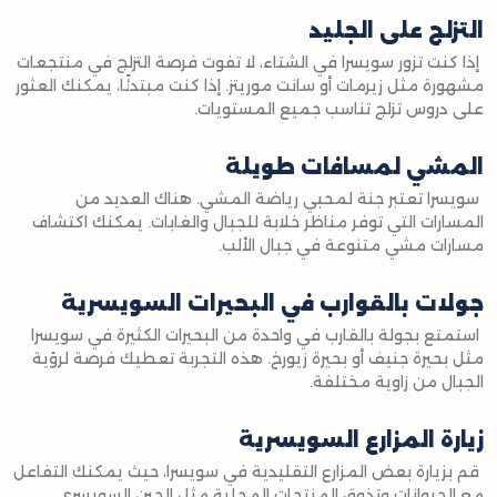
التزلج على الجليد
إذا كنت تزور سويسرا في الشتاء، لا تفوت فرصة التزلج في منتجعات
مشهورة مثل زيرمات أو سانت موريتز. إذا كنت مبتدئًا، يمكنك العثور
على دروس تزلج تناسب جميع المستويات.
المشي لمسافات طويلة
سويسرا تعتبر جنة لمحبي رياضة المشي. هناك العديد من
المسارات التي توفر مناظر خلابة للجبال والغابات. يمكنك اكتشاف
مسارات مشي متنوعة في جبال الألب.
جولات بالقوارب في البحيرات السويسرية
استمتع بجولة بالقارب في واحدة من البحيرات الكثيرة في سويسرا
مثل بحيرة جنيف أو بحيرة زيورخ. هذه التجربة تعطيك فرصة لرؤية
الجبال من زاوية مختلفة.
زيارة المزارع السويسرية
قم بزيارة بعض المزارع التقليدية في سويسرا، حيث يمكنك التفاعل
مع الحيوانات وتذوق المنتجات المحلية مثل الجبن السويسري.