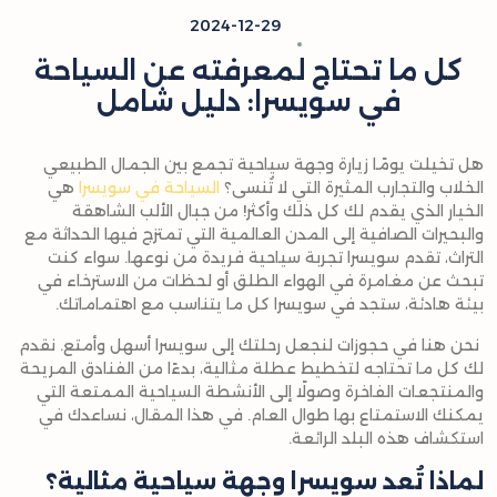
2024-12-29
كل ما تحتاج لمعرفته عن السياحة
في سويسرا: دليل شامل
هل تخيلت يومًا زيارة وجهة سياحية تجمع بين الجمال الطبيعي
الخلاب والتجارب المثيرة التي لا تُنسى؟
السياحة في سويسرا
هي
الخيار الذي يقدم لك كل ذلك وأكثر! من جبال الألب الشاهقة
والبحيرات الصافية إلى المدن العالمية التي تمتزج فيها الحداثة مع
التراث، تقدم سويسرا تجربة سياحية فريدة من نوعها. سواء كنت
تبحث عن مغامرة في الهواء الطلق أو لحظات من الاسترخاء في
بيئة هادئة، ستجد في سويسرا كل ما يتناسب مع اهتماماتك.
نحن هنا في حجوزات لنجعل رحلتك إلى سويسرا أسهل وأمتع. نقدم
لك كل ما تحتاجه لتخطيط عطلة مثالية، بدءًا من الفنادق المريحة
والمنتجعات الفاخرة وصولًا إلى الأنشطة السياحية الممتعة التي
يمكنك الاستمتاع بها طوال العام. في هذا المقال، نساعدك في
استكشاف هذه البلد الرائعة.
لماذا تُعد سويسرا وجهة سياحية مثالية؟