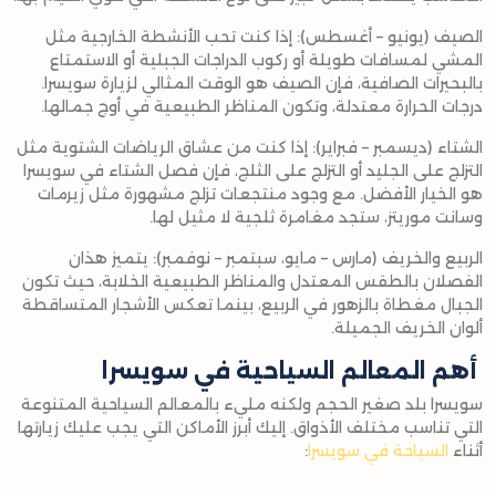
الصيف (يونيو – أغسطس): إذا كنت تحب الأنشطة الخارجية مثل
المشي لمسافات طويلة أو ركوب الدراجات الجبلية أو الاستمتاع
بالبحيرات الصافية، فإن الصيف هو الوقت المثالي لزيارة سويسرا.
درجات الحرارة معتدلة، وتكون المناظر الطبيعية في أوج جمالها.
الشتاء (ديسمبر – فبراير): إذا كنت من عشاق الرياضات الشتوية مثل
التزلج على الجليد أو التزلج على الثلج، فإن فصل الشتاء في سويسرا
هو الخيار الأفضل. مع وجود منتجعات تزلج مشهورة مثل زيرمات
وسانت موريتز، ستجد مغامرة ثلجية لا مثيل لها.
الربيع والخريف (مارس – مايو، سبتمبر – نوفمبر): يتميز هذان
الفصلان بالطقس المعتدل والمناظر الطبيعية الخلابة، حيث تكون
الجبال مغطاة بالزهور في الربيع، بينما تعكس الأشجار المتساقطة
ألوان الخريف الجميلة.
أهم المعالم السياحية في سويسرا
سويسرا بلد صغير الحجم ولكنه مليء بالمعالم السياحية المتنوعة
التي تناسب مختلف الأذواق. إليك أبرز الأماكن التي يجب عليك زيارتها
أثناء
السياحة في سويسرا
: