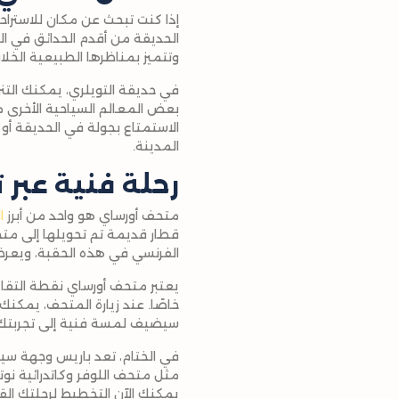
إذا كنت تبحث عن مكان للاستراح
الحديقة من أقدم الحدائق في ال
وتتميز بمناظرها الطبيعية الخلاب
في حديقة التويلري، يمكنك التن
بعض المعالم السياحية الأخرى م
الاستمتاع بجولة في الحديقة أو 
المدينة.
رحلة فنية عبر 
متحف أورساي هو واحد من أبرز
ا
قطار قديمة تم تحويلها إلى متح
الفرنسي في هذه الحقبة، ويعرض أع
يعتبر متحف أورساي نقطة التقاء
خاصًا. عند زيارة المتحف، يمكنك
سيضيف لمسة فنية إلى تجربتك 
في الختام، تعد باريس وجهة سياح
مثل متحف اللوفر وكاتدرائية نوت
يمكنك الآن التخطيط لرحلتك القا