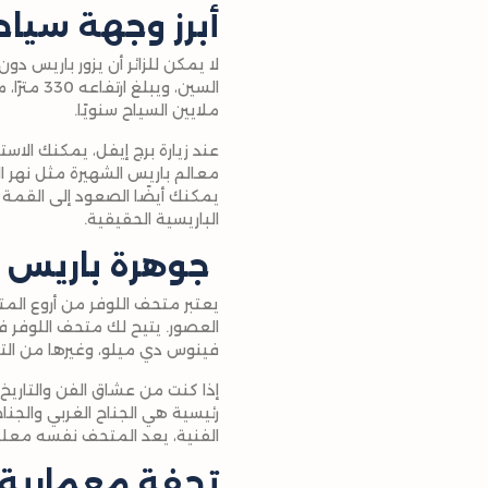
أبرز وجهة سيا
لا يمكن للزائر أن يزور باريس دو
السين، و
ملايين السياح سنويًا.
عند زيارة برج إيفل، يمكنك الا
معالم باريس الشهيرة مثل نهر الس
يمكنك أيضًا الصعود إلى القمة ب
الباريسية الحقيقية.
جوهرة باريس الف
يعتبر متحف اللوفر من أروع ال
العصور. يتيح لك متحف اللوفر فر
فينوس دي ميلو، وغيرها من التح
إذا كنت من عشاق الفن والتاريخ
رئيسية هي الجناح الغربي والجن
الفنية، يعد المتحف نفسه معلمًا
تحفة معمارية