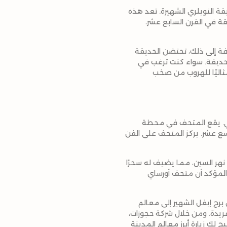
ة التويلري الشهيرة. تعد هذه
ة في القرن السابع عشر،
افة إلى ذلك، تحتضن الحديقة
الحديقة. سواء كنت ترغب في
مثاليًا للهروب من صخب
اعي. يقع المتحف في محطة
سع عشر. يركز المتحف على الفن
نهر السين، مما يضيف له سحرًا
 المؤكد أن متحف أورساي
برج إيفل الشهير إلى معالم
فريدة. ومن خلال شركة حجوزات،
لك زيارة أبرز معالم المدينة