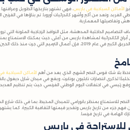
برز
الأماكن السياحية في باريس
، فهي تشتهر بتاريخها الطويل وعراقتها. ت
ي الفريد، وتعد من أكبر وأشهر كاتدرائيات أوروبا. تم بناؤها في القرنين ال
مدهش وتفاصيلها المعمارية.
شاف التصاميم الداخلية المدهشة، مثل النوافذ الزجاجية الملونة التي 
أبراج الكاتدرائية لمشاهدة باريس من أعلى، حيث يمكنك الاستمتاع بمنظر 
التي تعرضت لها الكاتدرائية جراء الحريق الكبير في عام 2019، فإن أعمال الترميم ا
امخ
احظ بلا شك قوس النصر الشهير، الذي يعد من أهم
الأماكن السياحية في
ليدًا لذكرى انتصارات نابليون بونابرت، ويقع في ميدان شارل ديغول بالق
وقع رئيسي في احتفالات اليوم الوطني الفرنسي، حيث يتم تنظيم العديد
ر للاستمتاع بمنظر بانورامي للميدان المحيط، بما في ذلك شارع الشان
فهم جزء من تاريخ باريس وتقدير قيمتها الثقافية الكبيرة. كما يشتهر
ارك الهامة في تاريخ فرنسا.
 للاستراحة في باريس