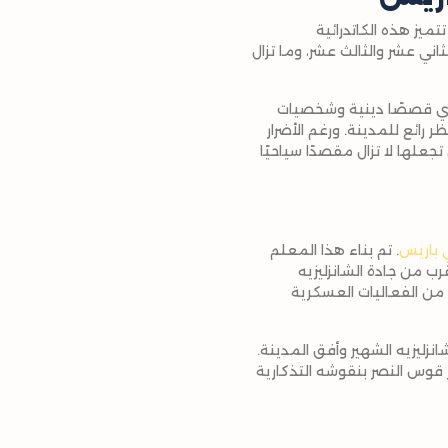
تميز هذه الكاتدرائية
ثاني عشر والثالث عشر، وما تزال
تروي قصصًا دينية وشخصيات
رائع للمدينة. ورغم الأضرار
لتي جرت منذ ذلك الحين تجعلها لا تزال مقصدًا سياحيًا
 باريس
. تم بناء هذا المعلم
رب من جادة الشانزليزيه
 من الفعاليات العسكرية
زليزيه الشهير وأفق المدينة.
 قوس النصر بنقوشه التذكارية