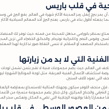
حية في قلب باريس
ن أن يمر ببرج إيفل، رمز المدينة الأكثر شهرة في العالم. يقع البرج في 
يبلغ ارتفاعه 330 مترًا، مما يجعله أطول بناء في باريس. يعتبر البرج أحد المعالم السياحية
ستمتاع بمنظر بانورامي مذهل للمدينة من قمته، حيث توفر لك المنصات 
ين، وقوس النصر، وكاتدرائية نوتردام، والحدائق الخضراء التي تزين المد
استخدام المصعد أو السلالم. لا تنسى التقاط صور تذكارية لهذا المعلم 
نية التي لا بد من زيارتها
متاحف في العالم، حيث يضم مجموعات فنية لا تقدر بثمن تشمل لوحات 
صة استكشاف الأعمال الفنية العريقة، مثل لوحة الموناليزا الشهيرة ليو
ف التي تعود لآلاف السنين.
، فإن متحف اللوفر سيكون وجهتك المثالية للاستمتاع بمعارضه الرائعة.
اح الشرقي والجناح المركزي، وكل جناح يضم مجموعة متميزة من الأعمال 
 معماريًا رائعًا بواجهته الزجاجية التي تضيء المكان وتعكس سحر المد
 من العصور الوسطى في قلب ب