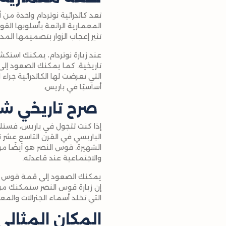
تعد كاتدرائية نوتردام واحدة من أ
المعمارية الرائعة بأسلوبها القوط
تثير إعجاب الزوار بتصميمها ال
عند زيارة نوتردام، يمكنك استك
تاريخية. كما يمكنك الصعود إلى 
أساسيًا في باريس.
صرح تاريخي ش
إذا كنت تتجول في باريس، فستل
الباريسي في القرن التاسع عشر تخ
الشهيرة. قوس النصر هو أيضًا م
والاجتماعية عند قاعدته.
يمكنك الصعود إلى قمة قوس النص
إن زيارة قوس النصر ستمكنك من 
التي تخلد أسماء الجنرالات والمع
المكان المثالي