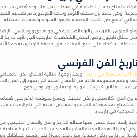
ة والاستمتاع بجمال الطبيعة في وسط باريس، فلا يوجد أفضل من حديق
مدينة، وهي تمتد بين متحف اللوفر وساحة الكونكورد. تم تصميم الحديق
ة التي تجمع بين الأشجار القديمة والزهور الملونة والممرات المظللة.
زه أو الجلوس بالقرب من البرك الصناعية في جو هادئ ورومانسي. بالإض
ثل تمثال نابليون وصور لبعض الشخصيات التاريخية التي تأثرت بتاريخ 
ببساطة الاسترخاء على إحدى المقاعد، فإن حديقة التويلري تعد مكانًا 
تاريخ الفن الفرنسي
لأماكن السياحية في باريس
، ويعتبر وجهة مثالية لعشاق الفن الانطب
ف، ويضم مجموعة هائلة من الأعمال الفنية التي تعود إلى القرن التا
مالًا لفنانين كبار مثل مونيه، وديغا، ورينوار، وفان جوخ.
 بين الفن الكلاسيكي والفن الحديث، ويتميز بموقعه الرائع على ضفاف 
 الاستمتاع بمجموعاته الفريدة والمعارض الفنية التي تثير الإعجاب. من
السياحية في باريس.
ية رائعة، حيث تلتقي فيها معالم التاريخ والفن والجمال الطبيعي. من 
ردام، توفر لك هذه المدينة الساحرة العديد من الخيارات لتجربة سياحية 
دمة إلى باريس بكل سهولة، مع باقات مميزة تلبي جميع احتياجاتك وتتيح 